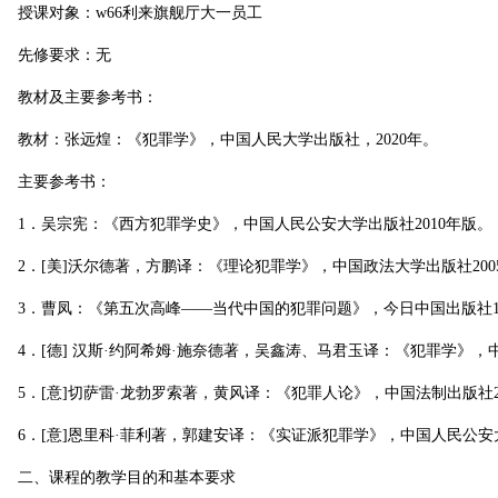
授课对象：w66利来旗舰厅大一员工
先修要求：无
教材及主要参考书：
教材：张远煌：《犯罪学》，中国人民大学出版社，2020年。
主要参考书：
1．吴宗宪：《西方犯罪学史》，中国人民公安大学出版社2010年版。
2．[美]沃尔德著，方鹏译：《理论犯罪学》，中国政法大学出版社200
3．曹凤：《第五次高峰——当代中国的犯罪问题》，今日中国出版社19
4．[德] 汉斯·约阿希姆·施奈德著，吴鑫涛、马君玉译：《犯罪学》，
5．[意]切萨雷·龙勃罗索著，黄风译：《犯罪人论》，中国法制出版社2
6．[意]恩里科·菲利著，郭建安译：《实证派犯罪学》，中国人民公安大
二、课程的教学目的和基本要求